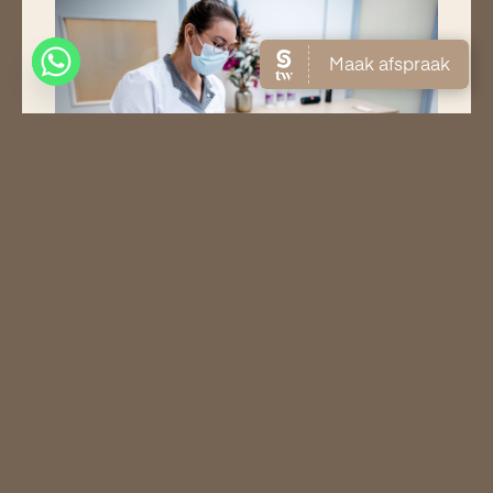
Bezoek onze beautysalon! Onze
specialisten verzorgen een behandeling op
maat met zichtbare resultaten.
Meer informatie