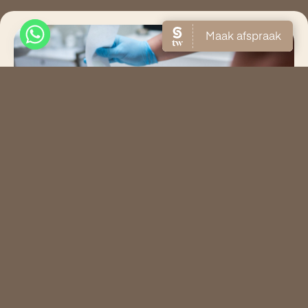
Scheren vs waxen bikinilijn: voorkom bultjes &
ingegroeide haren
19 maart 2026
Meer lezen >