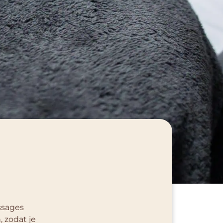
ssages
 zodat je