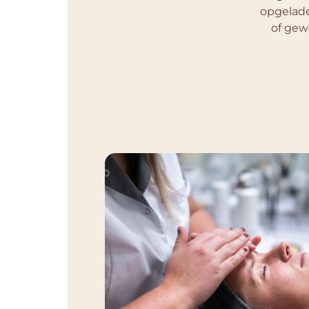
opgelade
of gew