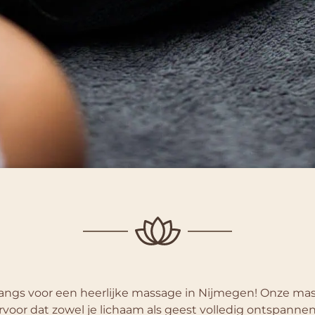
angs voor een heerlijke massage in Nijmegen! Onze ma
voor dat zowel je lichaam als geest volledig ontspannen,